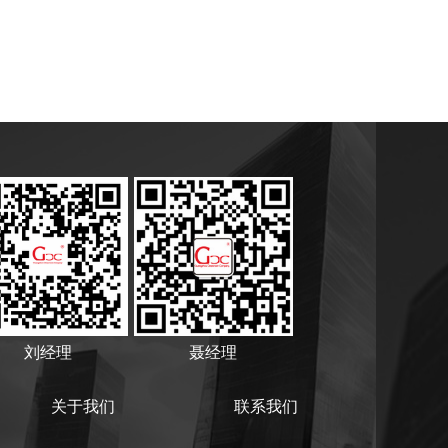
刘经理
聂经理
59011号-5
关于我们
联系我们