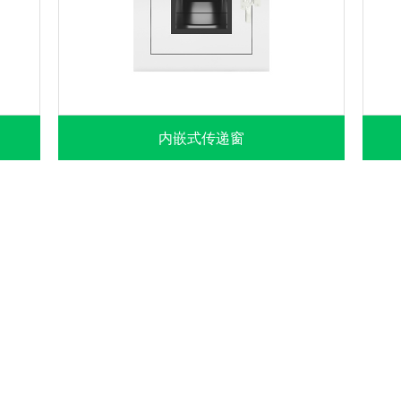
内嵌式传递窗