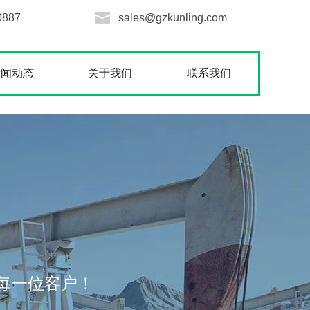
0887
sales@gzkunling.com
新闻动态
关于我们
联系我们
每一位客户！